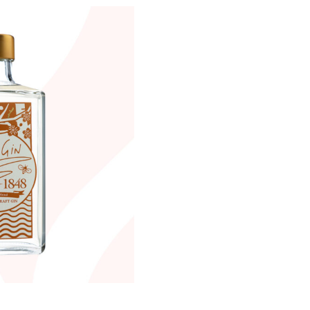
 ORI-GiN1848（Honey