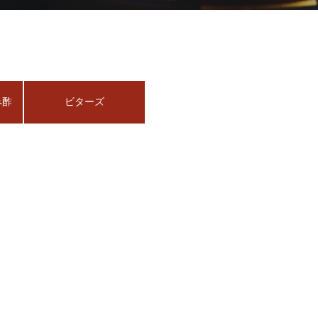
み酢
ビターズ