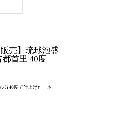
定販売】琉球泡盛
都首里 40度
ル分40度で仕上げた一本